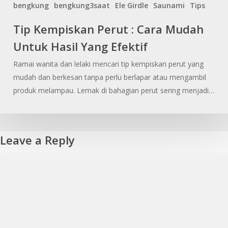
bengkung
bengkung3saat
Ele Girdle
Saunami
Tips
Tip
Tip Kempiskan Perut : Cara Mudah
Kempiskan
Untuk Hasil Yang Efektif
Perut
Ramai wanita dan lelaki mencari tip kempiskan perut yang
Cara
mudah dan berkesan tanpa perlu berlapar atau mengambil
Mudah
produk melampau. Lemak di bahagian perut sering menjadi…
Untuk
Hasil
Yang
Leave a Reply
Efektif