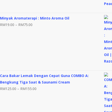
Minyak Aromaterapi : Minto Aroma Oil
Price
RM
19.00
–
RM
75.00
range:
RM19.00
through
RM75.00
Cara Bakar Lemak Dengan Cepat Guna COMBO A:
Bengkung Tiga Saat & Saunami Cream
Price
RM
125.00
–
RM
155.00
range:
RM125.00
through