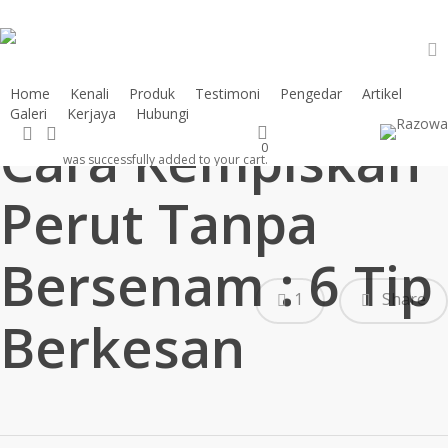
Skip
to
main
a
content
Home
Kenali
Produk
Testimoni
Pengedar
Artikel
Galeri
Kerjaya
Hubungi
search
account
Cara Kempiskan
0
was successfully added to your cart.
Perut Tanpa
Bersenam : 6 Tip
1
Share
Berkesan