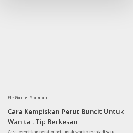
Ele Girdle
Saunami
Cara
Cara Kempiskan Perut Buncit Untuk
Kempiskan
Wanita : Tip Berkesan
Perut
Buncit
Cara kempiskan perut buncit untuk wanita menjadi satu