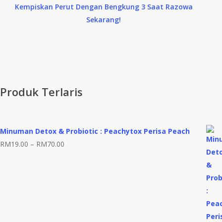
Kempiskan Perut Dengan Bengkung 3 Saat Razowa
Sekarang!
Produk Terlaris
Minuman Detox & Probiotic : Peachytox Perisa Peach
Price
RM
19.00
–
RM
70.00
range:
RM19.00
through
RM70.00