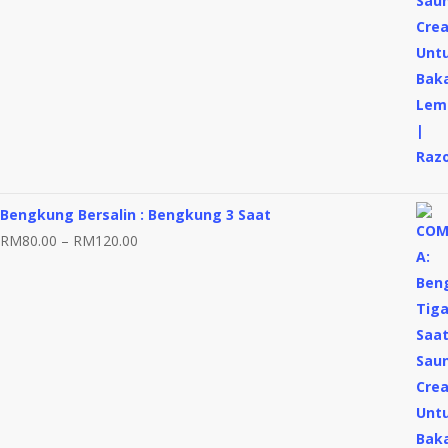
RM155.00
Bengkung Bersalin : Bengkung 3 Saat
Price
RM
80.00
–
RM
120.00
range:
RM80.00
through
RM120.00