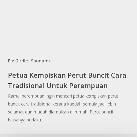
Ele Girdle
Saunami
Petua
Petua Kempiskan Perut Buncit Cara
Kempiskan
Tradisional Untuk Perempuan
Perut
Buncit
Ramai perempuan ingin mencari petua kempiskan perut
Cara
buncit cara tradisional kerana kaedah semula jadi lebih
Tradisional
selamat dan mudah diamalkan di rumah. Perut buncit
Untuk
biasanya berlaku…
Perempuan