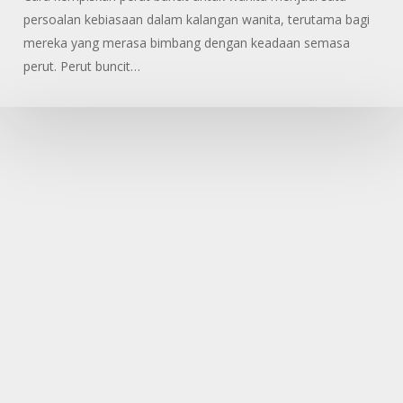
Untuk
persoalan kebiasaan dalam kalangan wanita, terutama bagi
Wanita
mereka yang merasa bimbang dengan keadaan semasa
perut. Perut buncit…
Tip
Berkesan