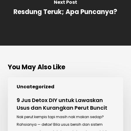
Next Post
Resdung Teruk; Apa Puncanya?
You May Also Like
9
Uncategorized
Jus
Detox
9 Jus Detox DIY untuk Lawaskan
DIY
Usus dan Kurangkan Perut Buncit
untuk
Nak perut kempis tapi masih nak makan sedap?
Lawaskan
Rahsianya — detox! Bila usus bersih dan sistem
Usus