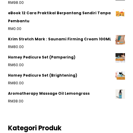
RM
98.00
through
eBook 12 Cara Praktikal Berpantang Sendiri Tanpa
RM120.00
Pembantu
RM
0.00
Krim Stretch Mark : Saunami Firming Cream 100ML
RM
80.00
Homey Pedicure Set (Pampering)
RM
60.00
Homey Pedicure Set (Brightening)
RM
80.00
Aromatherapy Massage Oil Lemongrass
RM
38.00
Kategori Produk