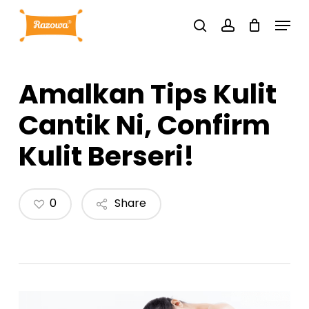
Skip
Menu
to
search
account
main
content
Amalkan Tips Kulit
Cantik Ni, Confirm
Kulit Berseri!
0
Share