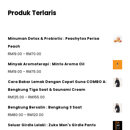
Produk Terlaris
Minuman Detox & Probiotic : Peachytox Perisa
Peach
Price
RM
19.00
–
RM
70.00
range:
Minyak Aromaterapi : Minto Aroma Oil
RM19.00
Price
RM
19.00
–
RM
75.00
through
range:
Cara Bakar Lemak Dengan Cepat Guna COMBO A:
RM70.00
RM19.00
Bengkung Tiga Saat & Saunami Cream
through
Price
RM
125.00
–
RM
155.00
RM75.00
range:
Bengkung Bersalin : Bengkung 3 Saat
RM125.00
Price
RM
80.00
–
RM
120.00
through
range:
Seluar Girdle Lelaki : Zuko Men's Girdle Pants
RM155.00
RM80.00