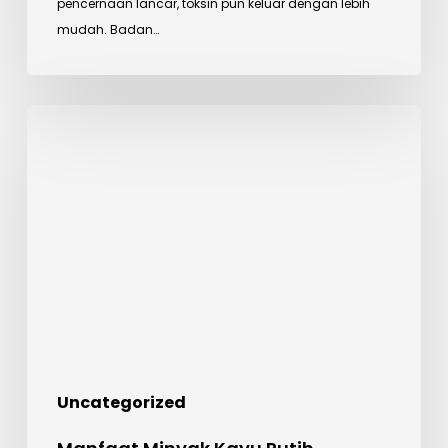
pencernaan lancar, toksin pun keluar dengan lebih
dan
mudah. Badan…
Kurangkan
Perut
Buncit
Manfaat
Minyak
Kayu
Putih
Uncategorized