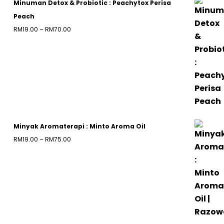
Minuman Detox & Probiotic : Peachytox Perisa
Peach
Price
RM
19.00
–
RM
70.00
range:
RM19.00
through
RM70.00
Minyak Aromaterapi : Minto Aroma Oil
Price
RM
19.00
–
RM
75.00
range:
RM19.00
through
RM75.00