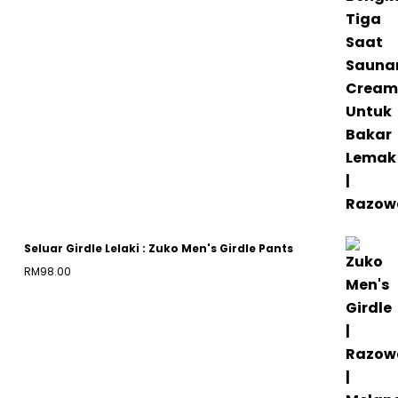
RM80.00
through
RM120.00
Seluar Girdle Lelaki : Zuko Men's Girdle Pants
RM
98.00