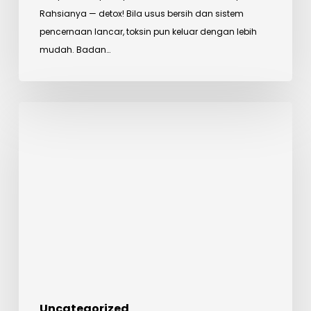
Rahsianya — detox! Bila usus bersih dan sistem
Usus
pencernaan lancar, toksin pun keluar dengan lebih
dan
mudah. Badan…
Kurangkan
Perut
Buncit
Manfaat
Minyak
Kayu
Putih
Uncategorized