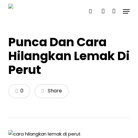
Skip
Menu
to
search
account
main
content
Punca Dan Cara
Hilangkan Lemak Di
Perut
0
Share