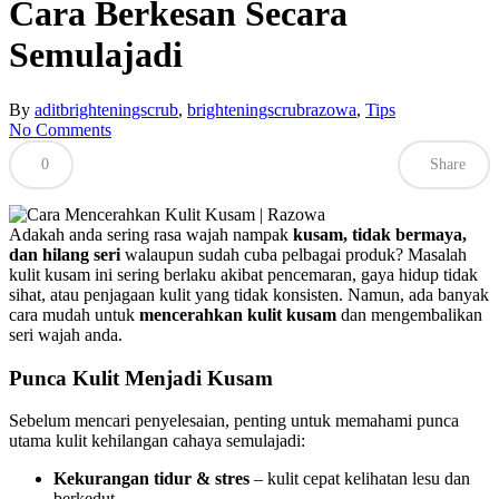
Cara Berkesan Secara
Semulajadi
By
adit
brighteningscrub
,
brighteningscrubrazowa
,
Tips
No Comments
0
Share
Adakah anda sering rasa wajah nampak
kusam, tidak bermaya,
dan hilang seri
walaupun sudah cuba pelbagai produk? Masalah
kulit kusam ini sering berlaku akibat pencemaran, gaya hidup tidak
sihat, atau penjagaan kulit yang tidak konsisten. Namun, ada banyak
cara mudah untuk
mencerahkan kulit kusam
dan mengembalikan
seri wajah anda.
Punca Kulit Menjadi Kusam
Sebelum mencari penyelesaian, penting untuk memahami punca
utama kulit kehilangan cahaya semulajadi:
Kekurangan tidur & stres
– kulit cepat kelihatan lesu dan
berkedut.