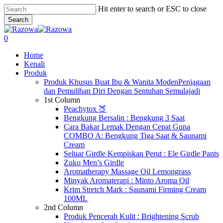
Skip
Hit enter to search or ESC to close
to
Search
main
Close
content
Search
search
account
0
Menu
Home
Kenali
Produk
Produk Khusus Buat Ibu & Wanita Moden
Penjagaan
dan Pemulihan Diri Dengan Sentuhan Semulajadi
1st Column
Peachytox 🍑
Bengkung Bersalin : Bengkung 3 Saat
Cara Bakar Lemak Dengan Cepat Guna
COMBO A: Bengkung Tiga Saat & Saunami
Cream
Seluar Girdle Kempiskan Perut : Ele Girdle Pants
Zuko Men’s Girdle
Aromatherapy Massage Oil Lemongrass
Minyak Aromaterapi : Minto Aroma Oil
Krim Stretch Mark : Saunami Firming Cream
100ML
2nd Column
Produk Pencerah Kulit : Brightening Scrub