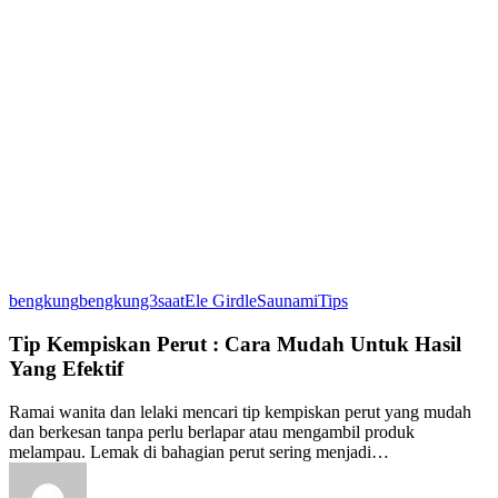
Tip
bengkung
bengkung3saat
Ele Girdle
Saunami
Tips
Kempiskan
Perut
Tip Kempiskan Perut : Cara Mudah Untuk Hasil
:
Yang Efektif
Cara
Mudah
Ramai wanita dan lelaki mencari tip kempiskan perut yang mudah
Untuk
dan berkesan tanpa perlu berlapar atau mengambil produk
Hasil
melampau. Lemak di bahagian perut sering menjadi…
Yang
Efektif