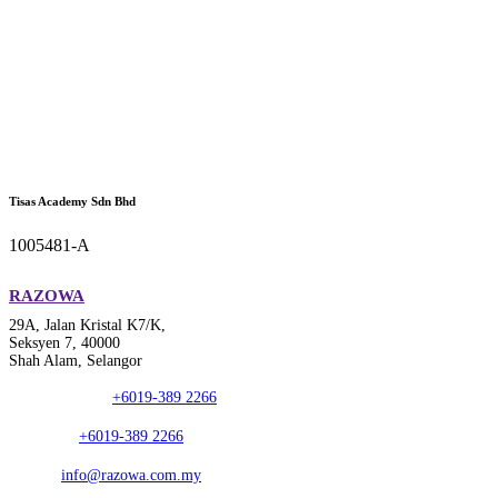
Tisas Academy Sdn Bhd
1005481-A
RAZOWA
29A, Jalan Kristal K7/K,
Seksyen 7, 40000
Shah Alam, Selangor
Phone Number:
+6019-389 2266
Whatsapp:
+6019-389 2266
E-mail:
info@razowa.com.my