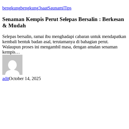
Senaman
bengkung
bengkung3saat
Saunami
Tips
Kempis
Perut
Senaman Kempis Perut Selepas Bersalin : Berkesan
Selepas
& Mudah
Bersalin
:
Selepas bersalin, ramai ibu menghadapi cabaran untuk mendapatkan
Berkesan
kembali bentuk badan asal, terutamanya di bahagian perut.
&
Walaupun proses ini mengambil masa, dengan amalan senaman
Mudah
kempis…
adit
October 14, 2025