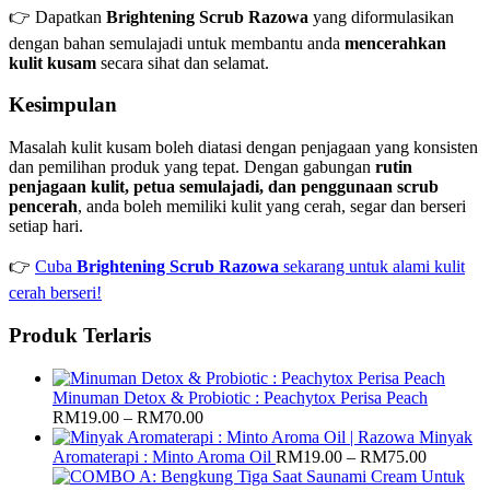
👉 Dapatkan
Brightening Scrub Razowa
yang diformulasikan
dengan bahan semulajadi untuk membantu anda
mencerahkan
kulit kusam
secara sihat dan selamat.
Kesimpulan
Masalah kulit kusam boleh diatasi dengan penjagaan yang konsisten
dan pemilihan produk yang tepat. Dengan gabungan
rutin
penjagaan kulit, petua semulajadi, dan penggunaan scrub
pencerah
, anda boleh memiliki kulit yang cerah, segar dan berseri
setiap hari.
👉
Cuba
Brightening Scrub Razowa
sekarang untuk alami kulit
cerah berseri!
Produk Terlaris
Minuman Detox & Probiotic : Peachytox Perisa Peach
Price
RM
19.00
–
RM
70.00
range:
Minyak
RM19.00
Price
Aromaterapi : Minto Aroma Oil
RM
19.00
–
RM
75.00
through
range: