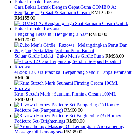
RM70.00
RM19.0
through
Cara Bakar Lemak Dengan Cepat Guna COMBO A:
RM75.0
Bengkung Tiga Saat & Saunami Cream
RM
125.00
–
Price
RM
155.00
range:
RM125.00
through
Bengkung Bersalin : Bengkung 3 Saat
RM
80.00
–
RM155.00
Price
RM
120.00
range:
RM80.00
through
Seluar Girdle Lelaki : Zuko Men's Girdle Pants
RM
98.00
RM120.00
eBook 12 Cara Praktikal Berpantang Sendiri Tanpa Pembantu
RM
0.00
Krim Stretch Mark : Saunami Firming Cream 100ML
RM
80.00
Homey
Pedicure Set (Pampering)
RM
60.00
Homey
Pedicure Set (Brightening)
RM
80.00
Aromatherapy
Massage Oil Lemongrass
RM
38.00