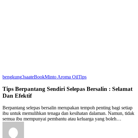
Tips
bengkung3saat
eBook
Minto Aroma Oil
Tips
Berpantang
Sendiri
Tips Berpantang Sendiri Selepas Bersalin : Selamat
Selepas
Dan Efektif
Bersalin
:
Berpantang selepas bersalin merupakan tempoh penting bagi setiap
Selamat
ibu untuk memulihkan tenaga dan kesihatan dalaman. Namun, tidak
Dan
semua ibu mempunyai pembantu atau keluarga yang boleh…
Efektif