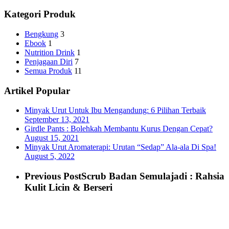
Kategori Produk
Bengkung
3
Ebook
1
Nutrition Drink
1
Penjagaan Diri
7
Semua Produk
11
Artikel Popular
Minyak Urut Untuk Ibu Mengandung: 6 Pilihan Terbaik
September 13, 2021
Girdle Pants : Bolehkah Membantu Kurus Dengan Cepat?
August 15, 2021
Minyak Urut Aromaterapi: Urutan “Sedap” Ala-ala Di Spa!
August 5, 2022
Previous Post
Scrub Badan Semulajadi : Rahsia
Kulit Licin & Berseri