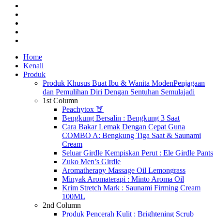
instagram
whatsapp
tiktok
phone
email
Close
Home
Menu
Kenali
Produk
Produk Khusus Buat Ibu & Wanita Moden
Penjagaan
dan Pemulihan Diri Dengan Sentuhan Semulajadi
1st Column
Peachytox 🍑
Bengkung Bersalin : Bengkung 3 Saat
Cara Bakar Lemak Dengan Cepat Guna
COMBO A: Bengkung Tiga Saat & Saunami
Cream
Seluar Girdle Kempiskan Perut : Ele Girdle Pants
Zuko Men’s Girdle
Aromatherapy Massage Oil Lemongrass
Minyak Aromaterapi : Minto Aroma Oil
Krim Stretch Mark : Saunami Firming Cream
100ML
2nd Column
Produk Pencerah Kulit : Brightening Scrub