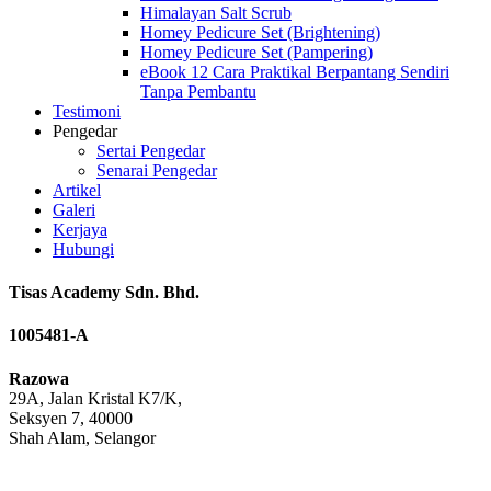
Himalayan Salt Scrub
Homey Pedicure Set (Brightening)
Homey Pedicure Set (Pampering)
eBook 12 Cara Praktikal Berpantang Sendiri
Tanpa Pembantu
Testimoni
Pengedar
Sertai Pengedar
Senarai Pengedar
Artikel
Galeri
Kerjaya
Hubungi
Tisas Academy Sdn. Bhd.
1005481-A
Razowa
29A, Jalan Kristal K7/K,
Seksyen 7, 40000
Shah Alam, Selangor