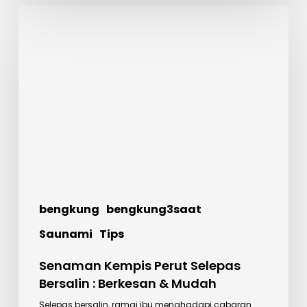
Senaman
Kempis
Perut
Selepas
Bersalin
:
Berkesan
&
Mudah
bengkung
bengkung3saat
Saunami
Tips
Senaman Kempis Perut Selepas
Bersalin : Berkesan & Mudah
Selepas bersalin, ramai ibu menghadapi cabaran