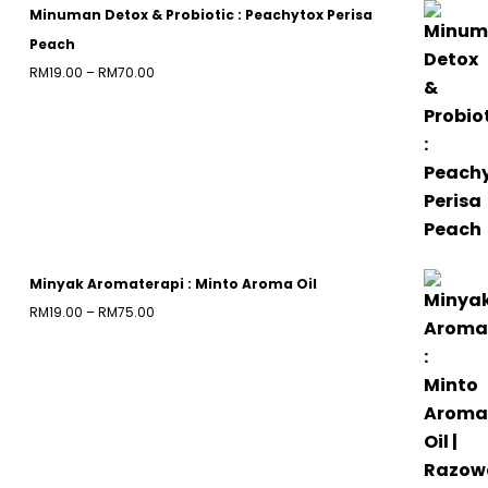
Minuman Detox & Probiotic : Peachytox Perisa
Peach
Price
RM
19.00
–
RM
70.00
range:
RM19.00
through
RM70.00
Minyak Aromaterapi : Minto Aroma Oil
Price
RM
19.00
–
RM
75.00
range:
RM19.00
through
RM75.00