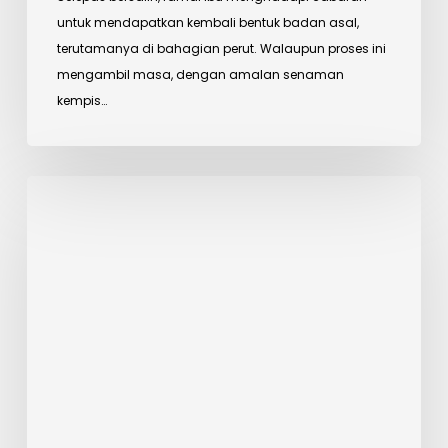
untuk mendapatkan kembali bentuk badan asal,
terutamanya di bahagian perut. Walaupun proses ini
mengambil masa, dengan amalan senaman
kempis…
Tips
Berpantang
Sendiri
Selepas
Bersalin
:
Selamat
Dan
Efektif