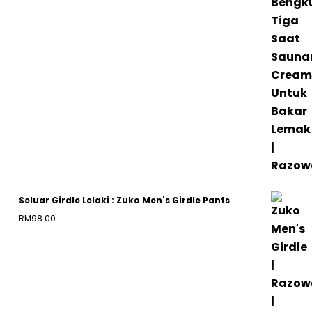
RM80.00
through
RM120.00
Seluar Girdle Lelaki : Zuko Men's Girdle Pants
RM
98.00