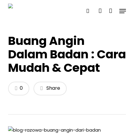
Skip
Menu
to
search
account
main
content
Buang Angin
Dalam Badan : Cara
Mudah & Cepat
0
Share